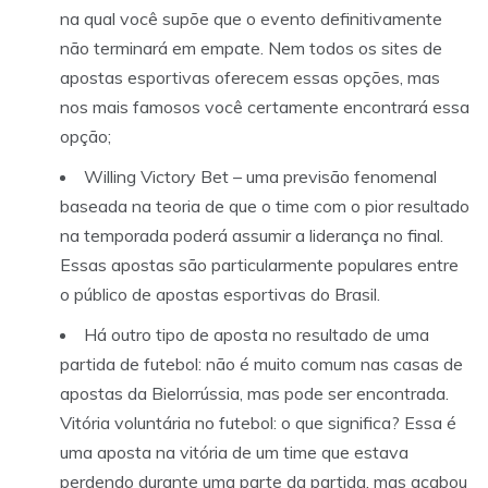
na qual você supõe que o evento definitivamente
não terminará em empate. Nem todos os sites de
apostas esportivas oferecem essas opções, mas
nos mais famosos você certamente encontrará essa
opção;
Willing Victory Bet – uma previsão fenomenal
baseada na teoria de que o time com o pior resultado
na temporada poderá assumir a liderança no final.
Essas apostas são particularmente populares entre
o público de apostas esportivas do Brasil.
Há outro tipo de aposta no resultado de uma
partida de futebol: não é muito comum nas casas de
apostas da Bielorrússia, mas pode ser encontrada.
Vitória voluntária no futebol: o que significa? Essa é
uma aposta na vitória de um time que estava
perdendo durante uma parte da partida, mas acabou