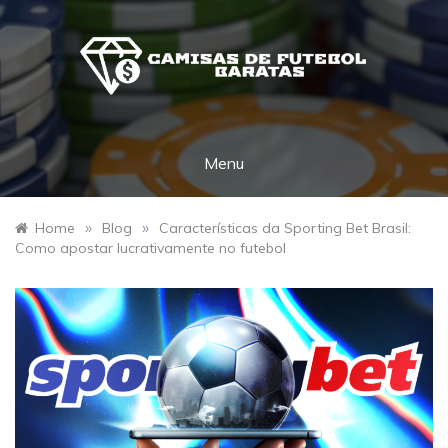
Skip
to
content
Ganhe dinheiro com a gente no esporte
CAMISAS DE
FUTEBOL
Menu
BARATAS
»
»
Home
Blog
Características da Sporting Bet Brasil:
Como apostar lucrativamente no futebol