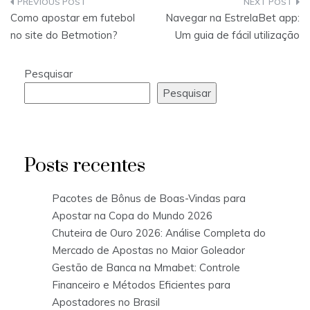
Navegação
Como apostar em futebol
Navegar na EstrelaBet app:
de
no site do Betmotion?
Um guia de fácil utilização
Post
Pesquisar
Pesquisar
Posts recentes
Pacotes de Bônus de Boas-Vindas para
Apostar na Copa do Mundo 2026
Chuteira de Ouro 2026: Análise Completa do
Mercado de Apostas no Maior Goleador
Gestão de Banca na Mmabet: Controle
Financeiro e Métodos Eficientes para
Apostadores no Brasil