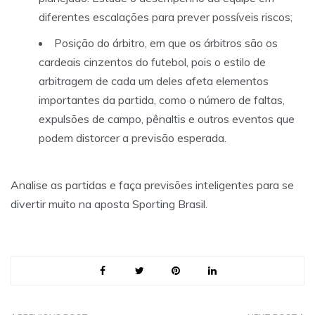
diferentes escalações para prever possíveis riscos;
Posição do árbitro, em que os árbitros são os
cardeais cinzentos do futebol, pois o estilo de
arbitragem de cada um deles afeta elementos
importantes da partida, como o número de faltas,
expulsões de campo, pênaltis e outros eventos que
podem distorcer a previsão esperada.
Analise as partidas e faça previsões inteligentes para se
divertir muito na aposta Sporting Brasil.