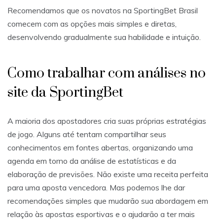
Recomendamos que os novatos na SportingBet Brasil
comecem com as opções mais simples e diretas,
desenvolvendo gradualmente sua habilidade e intuição.
Como trabalhar com análises no
site da SportingBet
A maioria dos apostadores cria suas próprias estratégias
de jogo. Alguns até tentam compartilhar seus
conhecimentos em fontes abertas, organizando uma
agenda em torno da análise de estatísticas e da
elaboração de previsões. Não existe uma receita perfeita
para uma aposta vencedora. Mas podemos lhe dar
recomendações simples que mudarão sua abordagem em
relação às apostas esportivas e o ajudarão a ter mais