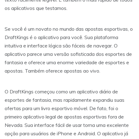
os aplicativos que testamos.
Se você é um novato no mundo das apostas esportivas, o
DraftKings é o aplicativo para você. Sua plataforma
intuitiva e interface lógica são fáceis de navegar. O
aplicativo parece uma versão sofisticada dos esportes de
fantasia e oferece uma enorme variedade de esportes e
apostas. Também oferece apostas ao vivo.
O DraftKings começou como um aplicativo diário de
esportes de fantasia, mas rapidamente expandiu suas
ofertas para um livro esportivo móvel. De fato, foi o
primeiro aplicativo legal de apostas esportivas fora de
Nevada. Sua interface fácil de usar torna uma excelente
opção para usuários de iPhone e Android. O aplicativo já