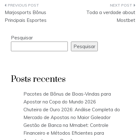
Navegação
Marjosports Bônus
Toda a verdade about
de
Principais Esportes
Mostbet
Post
Pesquisar
Pesquisar
Posts recentes
Pacotes de Bônus de Boas-Vindas para
Apostar na Copa do Mundo 2026
Chuteira de Ouro 2026: Análise Completa do
Mercado de Apostas no Maior Goleador
Gestão de Banca na Mmabet: Controle
Financeiro e Métodos Eficientes para