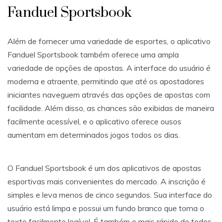
Fanduel Sportsbook
Além de fornecer uma variedade de esportes, o aplicativo
Fanduel Sportsbook também oferece uma ampla
variedade de opções de apostas. A interface do usuário é
moderna e atraente, permitindo que até os apostadores
iniciantes naveguem através das opções de apostas com
facilidade. Além disso, as chances são exibidas de maneira
facilmente acessível, e o aplicativo oferece ousos
aumentam em determinados jogos todos os dias.
O Fanduel Sportsbook é um dos aplicativos de apostas
esportivas mais convenientes do mercado. A inscrição é
simples e leva menos de cinco segundos. Sua interface do
usuário está limpa e possui um fundo branco que torna o
texto facilmente legível. É também o mais rápido de todos