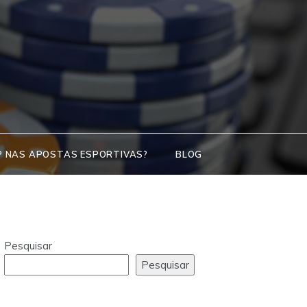
P NAS APOSTAS ESPORTIVAS?
BLOG
Pesquisar
Pesquisar