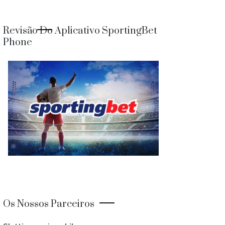
Revisão Do Aplicativo SportingBet
Phone
Os Nossos Parceiros