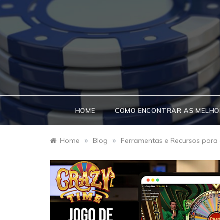
Skip
to
content
HOME
COMO ENCONTRAR AS MELHO
»
»
Home
Blog
Ferramentas e Recursos para