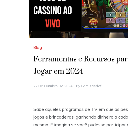
Blog
Ferramentas e Recursos par
Jogar em 2024
22 De Outubro De 2024
By
Camisasdef
Sabe aqueles programas de TV em que as pess
jogos e brincadeiras, ganhando dinheiro a cada
mesmo. E imagina se você pudesse participar de