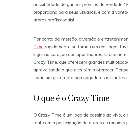
possibilidade de ganhar prêmios de verdade? 
proporciona para seus usuários, e com a vant
atores profissionais!
Por conta da imersão, diversão e entretenimen
Time
rapidamente se tornou um dos jogos favor
lugar no coração dos apostadores. O que nem 
Crazy Time, que oferecem grandes multiplicado
aproveitando o que eles têm a oferecer. Pens
como um guia tanto para jogadores iniciantes
O que é o Crazy Time
O Crazy Time é um jogo de cassino ao vivo, o 
real, com a participação de atores e croupiers 