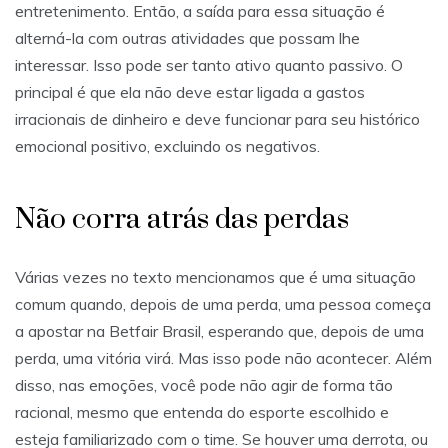
entretenimento. Então, a saída para essa situação é
alterná-la com outras atividades que possam lhe
interessar. Isso pode ser tanto ativo quanto passivo. O
principal é que ela não deve estar ligada a gastos
irracionais de dinheiro e deve funcionar para seu histórico
emocional positivo, excluindo os negativos.
Não corra atrás das perdas
Várias vezes no texto mencionamos que é uma situação
comum quando, depois de uma perda, uma pessoa começa
a apostar na Betfair Brasil, esperando que, depois de uma
perda, uma vitória virá. Mas isso pode não acontecer. Além
disso, nas emoções, você pode não agir de forma tão
racional, mesmo que entenda do esporte escolhido e
esteja familiarizado com o time. Se houver uma derrota, ou