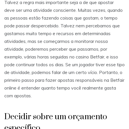
Talvez a regra mais importante seja a de que apostar
deve ser uma atividade consciente. Muitas vezes, quando
as pessoas estão fazendo coisas que gostam, o tempo
pode passar despercebido. Talvez nem percebamos que
gastamos muito tempo e recursos em determinadas
atividades, mas se começarmos a monitorar nossa
atividade, poderemos perceber que passamos, por
exemplo, várias horas seguidas no casino Betfair, e isso
pode continuar todos os dias. Se um jogador tiver esse tipo
de atividade, podemos falar de um certo vício. Portanto, o
primeiro passo para fazer apostas responsáveis na Betfair
online é entender quanto tempo você realmente gasta
com apostas.
Decidir sobre um orçamento
específico