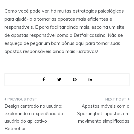
Como você pode ver, há muitas estratégias psicológicas
para ajudá-lo a tornar as apostas mais eficientes e
responsáveis. E para facilitar ainda mais, escolha um site
de apostas responsável como o Betfair cassino. Não se
esqueça de pegar um bom bônus aqui para tornar suas
apostas responsáveis ainda mais lucrativas!
Navegação
Design centrado no usuário:
Apostas móveis com a
de
explorando a experiência do
Sportingbet: apostas em
usuário do aplicativo
movimento simplificadas
Post
Betmotion