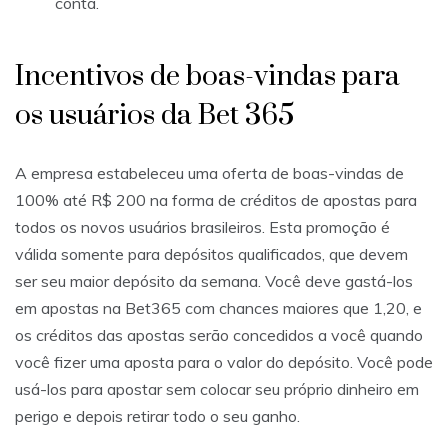
conta.
Incentivos de boas-vindas para
os usuários da Bet 365
A empresa estabeleceu uma oferta de boas-vindas de
100% até R$ 200 na forma de créditos de apostas para
todos os novos usuários brasileiros. Esta promoção é
válida somente para depósitos qualificados, que devem
ser seu maior depósito da semana. Você deve gastá-los
em apostas na Bet365 com chances maiores que 1,20, e
os créditos das apostas serão concedidos a você quando
você fizer uma aposta para o valor do depósito. Você pode
usá-los para apostar sem colocar seu próprio dinheiro em
perigo e depois retirar todo o seu ganho.