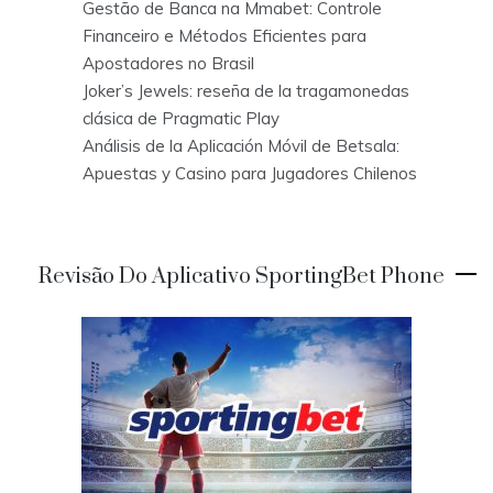
Gestão de Banca na Mmabet: Controle
Financeiro e Métodos Eficientes para
Apostadores no Brasil
Joker’s Jewels: reseña de la tragamonedas
clásica de Pragmatic Play
Análisis de la Aplicación Móvil de Betsala:
Apuestas y Casino para Jugadores Chilenos
Revisão Do Aplicativo SportingBet Phone