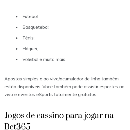
Futebol;
Basquetebol;
Tênis;
Hóquei;
Voleibol e muito mais.
Apostas simples e ao vivo/acumulador de linha também
estão disponíveis. Você também pode assistir esportes ao
vivo e eventos eSports totalmente gratuitos.
Jogos de cassino para jogar na
Bet365