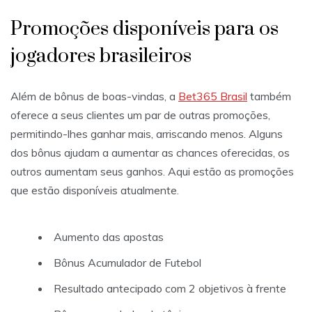
Promoções disponíveis para os
jogadores brasileiros
Além de bônus de boas-vindas, a
Bet365 Brasil
também
oferece a seus clientes um par de outras promoções,
permitindo-lhes ganhar mais, arriscando menos. Alguns
dos bônus ajudam a aumentar as chances oferecidas, os
outros aumentam seus ganhos. Aqui estão as promoções
que estão disponíveis atualmente.
Aumento das apostas
Bônus Acumulador de Futebol
Resultado antecipado com 2 objetivos à frente