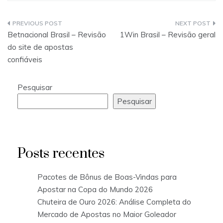
Navegação
Betnacional Brasil – Revisão
1Win Brasil – Revisão geral
de
do site de apostas
confiáveis
Post
Pesquisar
Pesquisar
Posts recentes
Pacotes de Bônus de Boas-Vindas para
Apostar na Copa do Mundo 2026
Chuteira de Ouro 2026: Análise Completa do
Mercado de Apostas no Maior Goleador