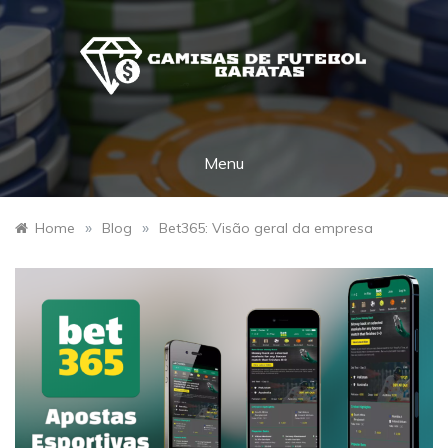
Skip
to
content
Ganhe dinheiro com a gente no esporte
CAMISAS DE
FUTEBOL
Menu
BARATAS
»
»
Home
Blog
Bet365: Visão geral da empresa